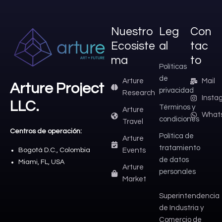
Nuestro
Leg
Con
Ecosiste
al
tac
ma
to
Políticas
de
Arture
Mail
Arture Project
privacidad
Research
Insta
LLC.
Términos y
Arture
What
condiciones
Travel
Centros de operación:
Política de
Arture
tratamiento
Bogotá D.C., Colombia
Events
de datos
Miami, FL, USA
Arture
personales
Market
Superintendencia
de Industria y
Comercio de