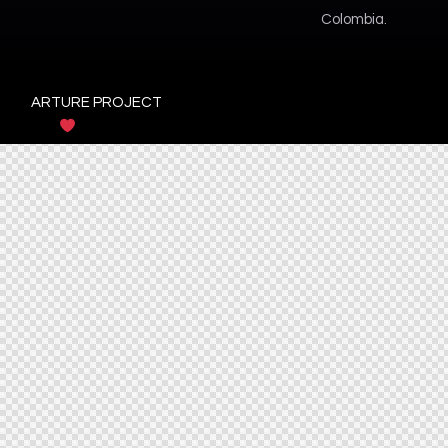
Colombia.
ARTURE PROJECT
© {{Y}}. All Rights Reserved. Creado
con
por Arture Project LLC & Arture Project SAS.